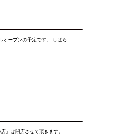
ルオープンの予定です。 しばら
橋店」は閉店させて頂きます。