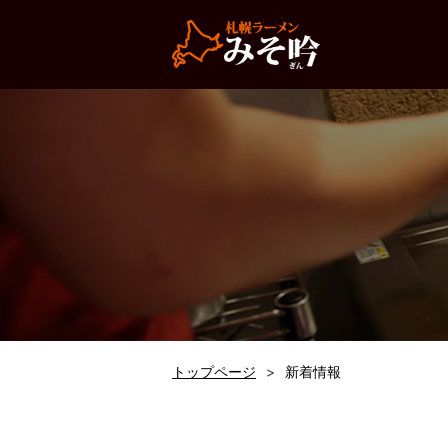
トップページ
新着情報