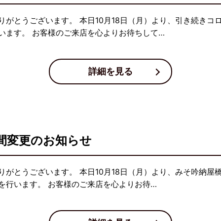
がとうございます。 本日10月18日（月）より、引き続きコ
います。 お客様のご来店を心よりお待ちして…
詳細を見る
間変更のお知らせ
がとうございます。 本日10月18日（月）より、みそ吟納屋
を行います。 お客様のご来店を心よりお待…