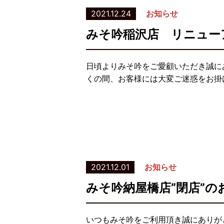
2021.12.24
お知らせ
みそ吟稲沢店 リニュー
日頃よりみそ吟をご愛顧いただき誠に
くの間、お客様には大変ご迷惑をお掛
2021.12.01
お知らせ
みそ吟納屋橋店”閉店”の
いつもみそ吟をご利用頂き誠にありがと