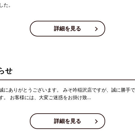
した。
詳細を見る
らせ
にありがとうございます。 みそ吟稲沢店ですが、誠に勝手では
す。 お客様には、大変ご迷惑をお掛け致…
詳細を見る