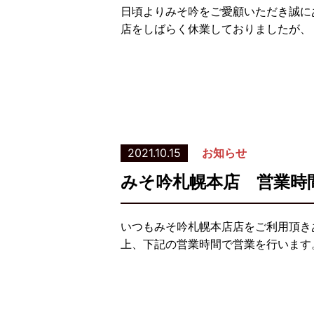
日頃よりみそ吟をご愛顧いただき誠に
店をしばらく休業しておりましたが、
2021.10.15
お知らせ
みそ吟札幌本店 営業時
いつもみそ吟札幌本店店をご利用頂きあ
上、下記の営業時間で営業を行います