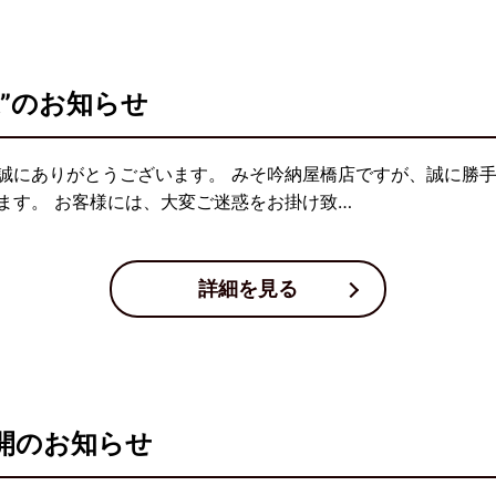
”のお知らせ
誠にありがとうございます。 みそ吟納屋橋店ですが、誠に勝手
ます。 お客様には、大変ご迷惑をお掛け致…
詳細を見る
開のお知らせ