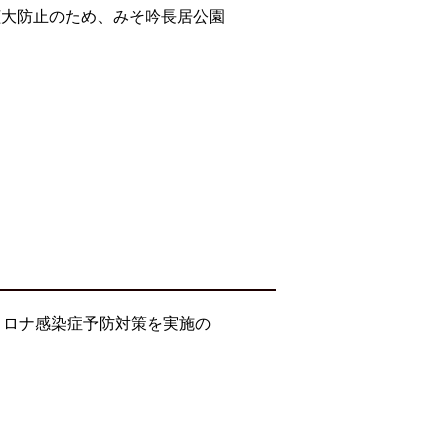
拡大防止のため、みそ吟長居公園
コロナ感染症予防対策を実施の