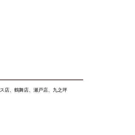
セス店、鶴舞店、瀬戸店、九之坪