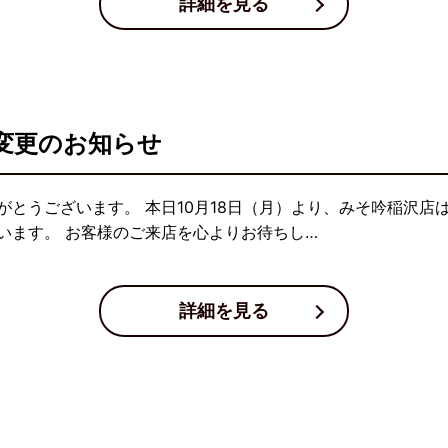
詳細を見る
変更のお知らせ
とうございます。 本日10月18日（月）より、みそ吟稲沢店
います。 お客様のご来店を心よりお待ちし…
詳細を見る