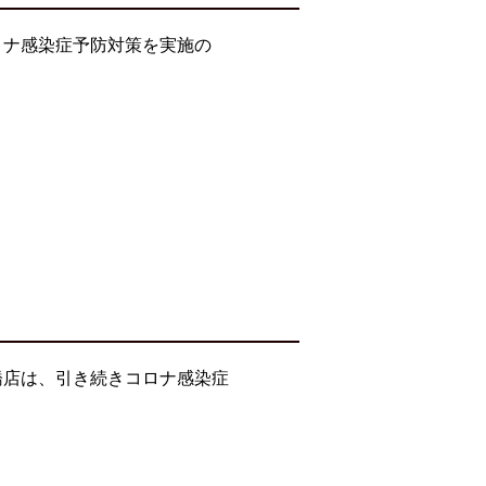
ロナ感染症予防対策を実施の
橋店は、引き続きコロナ感染症