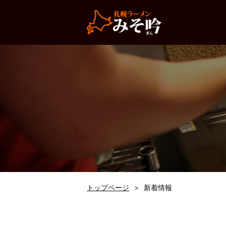
トップページ
新着情報