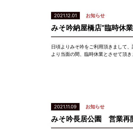
2021.12.01
お知らせ
みそ吟納屋橋店”臨時休業
日頃よりみそ吟をご利用頂きまして、
より当面の間、臨時休業とさせて頂き
2021.11.09
お知らせ
みそ吟長居公園 営業再