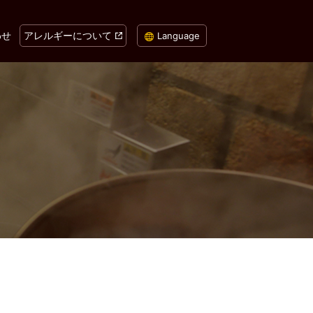
わせ
アレルギーについて
Language