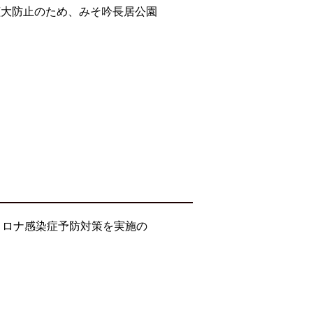
拡大防止のため、みそ吟長居公園
コロナ感染症予防対策を実施の