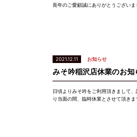
長年のご愛顧誠にありがとうございま
2021.12.11
お知らせ
みそ吟稲沢店休業のお知
日頃よりみそ吟をご利用頂きまして、誠
り当面の間、臨時休業とさせて頂きま