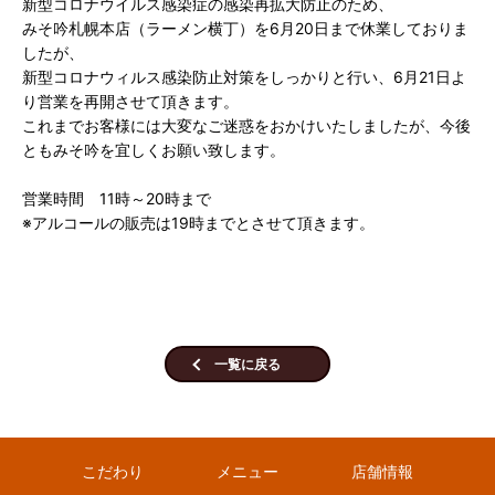
新型コロナウイルス感染症の感染再拡大防止のため、
みそ吟札幌本店（ラーメン横丁）を6月20日まで休業しておりま
したが、
新型コロナウィルス感染防止対策をしっかりと行い、6月21日よ
り営業を再開させて頂きます。
これまでお客様には大変なご迷惑をおかけいたしましたが、今後
ともみそ吟を宜しくお願い致します。
営業時間 11時～20時まで
※アルコールの販売は19時までとさせて頂きます。
一覧に戻る
こだわり
メニュー
店舗情報