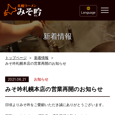
Language
新着情報
トップページ
新着情報
みそ吟札幌本店の営業再開のお知らせ
2021.06.21
お知らせ
みそ吟札幌本店の営業再開のお知らせ
日頃よりみそ吟をご愛顧いただき誠にありがとうございます。