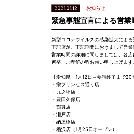
2021.01.12
お知らせ
緊急事態宣言による営業
新型コロナウイルスの感染拡大による
下記店舗、下記期間におきまして営業
営業時間の詳細に関しましては、各店
何卒、ご理解の程お願い申し上げます
【愛知県 1月12日～要請終了まで2
・栄プリンセス通り店
・九之坪店
・豊田久保店
・鶴舞店
・瀬戸店
・納屋橋店
・稲沢店（1月25日オープン）