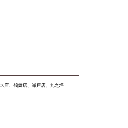
セス店、鶴舞店、瀬戸店、九之坪