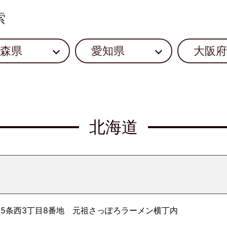
索
森県
愛知県
大阪府
北海道
5条西3丁目8番地 元祖さっぽろラーメン横丁内