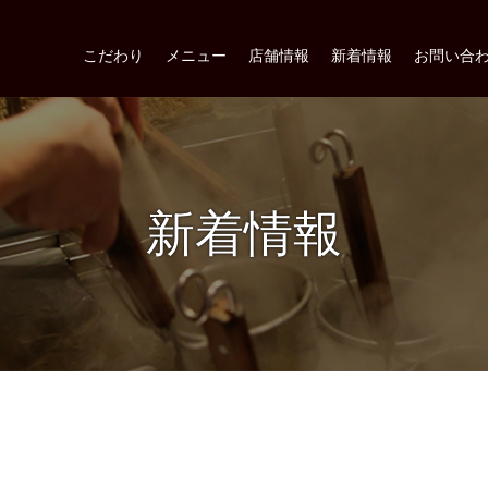
こだわり
メニュー
店舗情報
新着情報
お問い合
新着情報