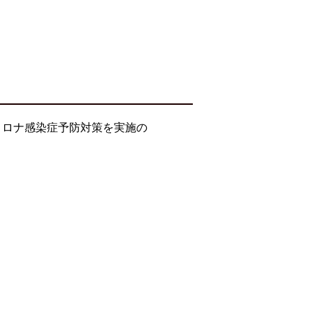
コロナ感染症予防対策を実施の