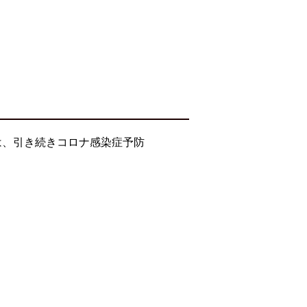
は、引き続きコロナ感染症予防