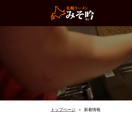
トップページ
新着情報