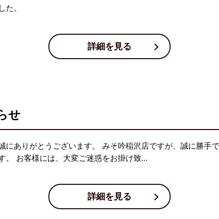
した。
詳細を見る
らせ
にありがとうございます。 みそ吟稲沢店ですが、誠に勝手では
す。 お客様には、大変ご迷惑をお掛け致…
詳細を見る