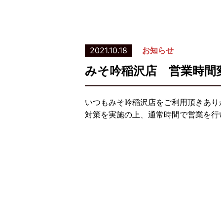
2021.10.18
お知らせ
みそ吟稲沢店 営業時間
いつもみそ吟稲沢店をご利用頂きありが
対策を実施の上、通常時間で営業を行