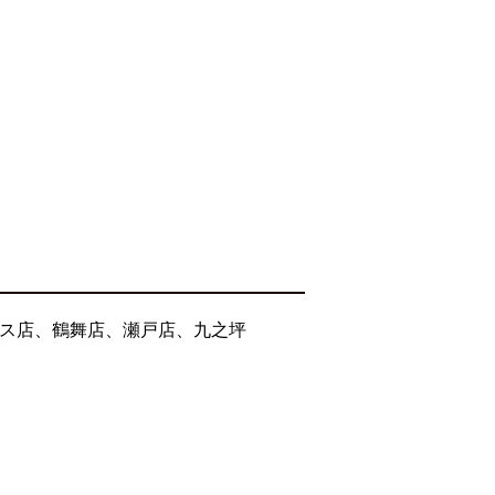
セス店、鶴舞店、瀬戸店、九之坪