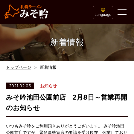
Language
新着情報
トップページ
新着情報
2021.02.05
お知らせ
みそ吟池田公園前店 2月8日～営業再開
のお知らせ
いつもみそ吟をご利用頂きありがとうございます。 みそ吟池田
公園前店ですが、緊急事態宣言の要請を受け現在、休業しており