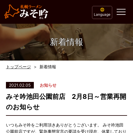
Language
新着情報
トップページ
新着情報
2021.02.05
お知らせ
みそ吟池田公園前店 2月8日～営業再開
のお知らせ
いつもみそ吟をご利用頂きありがとうございます。 みそ吟池田
公園前店ですが、緊急事態宣言の要請を受け現在、休業しており