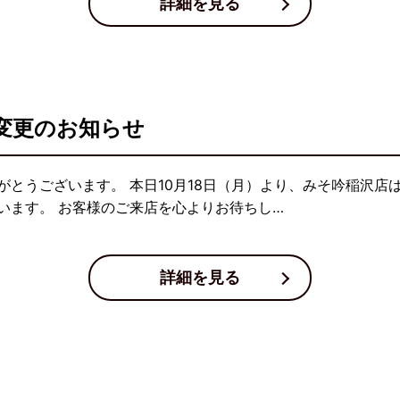
詳細を見る
変更のお知らせ
とうございます。 本日10月18日（月）より、みそ吟稲沢店
います。 お客様のご来店を心よりお待ちし…
詳細を見る