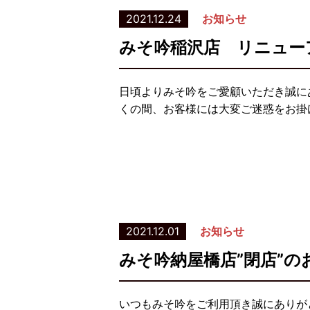
2021.12.24
お知らせ
みそ吟稲沢店 リニュー
日頃よりみそ吟をご愛顧いただき誠に
くの間、お客様には大変ご迷惑をお掛
2021.12.01
お知らせ
みそ吟納屋橋店”閉店”の
いつもみそ吟をご利用頂き誠にありがと