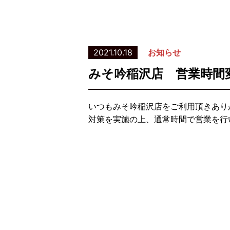
2021.10.18
お知らせ
みそ吟稲沢店 営業時間
いつもみそ吟稲沢店をご利用頂きありが
対策を実施の上、通常時間で営業を行