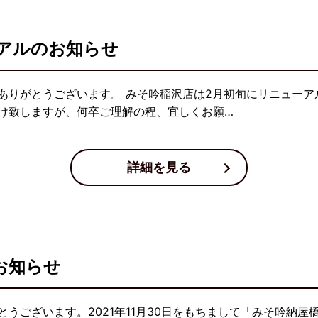
アルのお知らせ
ありがとうございます。 みそ吟稲沢店は2月初旬にリニューア
け致しますが、何卒ご理解の程、宜しくお願…
詳細を見る
お知らせ
うございます。2021年11月30日をもちまして「みそ吟納屋