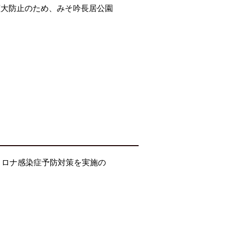
拡大防止のため、みそ吟長居公園
コロナ感染症予防対策を実施の