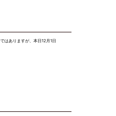
ではありますが、本日12月1日