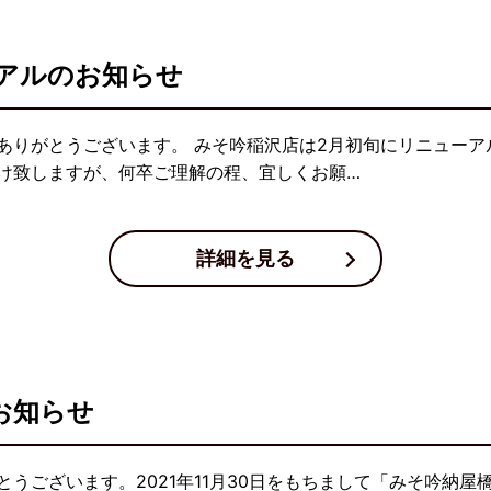
アルのお知らせ
ありがとうございます。 みそ吟稲沢店は2月初旬にリニューア
け致しますが、何卒ご理解の程、宜しくお願…
詳細を見る
お知らせ
うございます。2021年11月30日をもちまして「みそ吟納屋