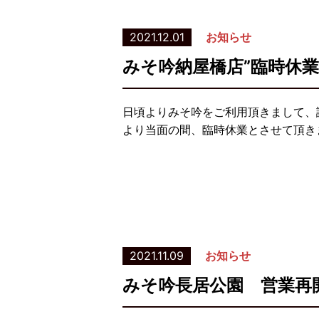
2021.12.01
お知らせ
みそ吟納屋橋店”臨時休業
日頃よりみそ吟をご利用頂きまして、
より当面の間、臨時休業とさせて頂き
2021.11.09
お知らせ
みそ吟長居公園 営業再