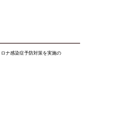
コロナ感染症予防対策を実施の