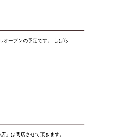
ルオープンの予定です。 しばら
橋店」は閉店させて頂きます。