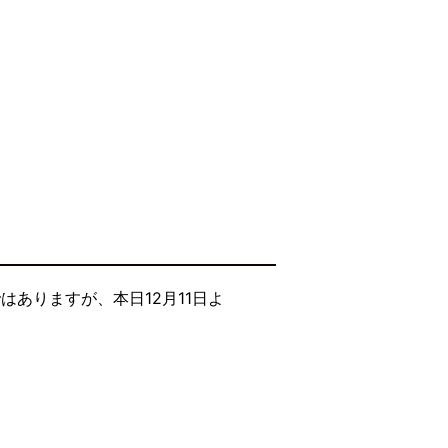
ありますが、本日12月11日よ