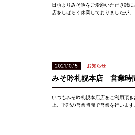
日頃よりみそ吟をご愛顧いただき誠に
店をしばらく休業しておりましたが、
2021.10.15
お知らせ
みそ吟札幌本店 営業時
いつもみそ吟札幌本店店をご利用頂きあ
上、下記の営業時間で営業を行います