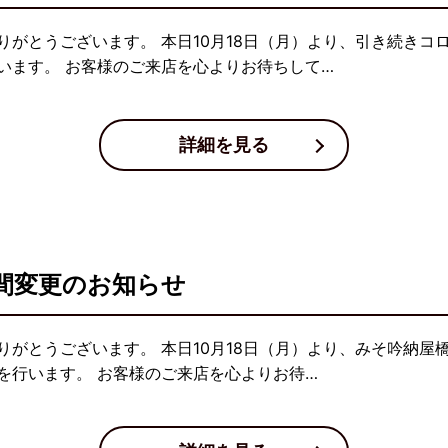
がとうございます。 本日10月18日（月）より、引き続きコ
います。 お客様のご来店を心よりお待ちして…
詳細を見る
間変更のお知らせ
がとうございます。 本日10月18日（月）より、みそ吟納屋
を行います。 お客様のご来店を心よりお待…