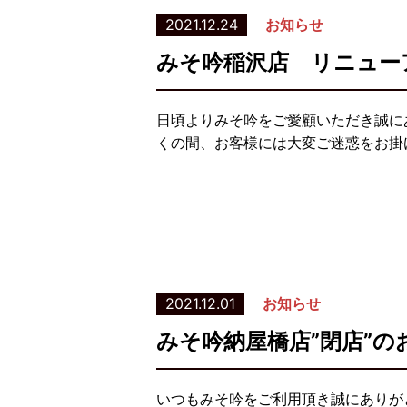
2021.12.24
お知らせ
みそ吟稲沢店 リニュー
日頃よりみそ吟をご愛顧いただき誠に
くの間、お客様には大変ご迷惑をお掛
2021.12.01
お知らせ
みそ吟納屋橋店”閉店”の
いつもみそ吟をご利用頂き誠にありがと