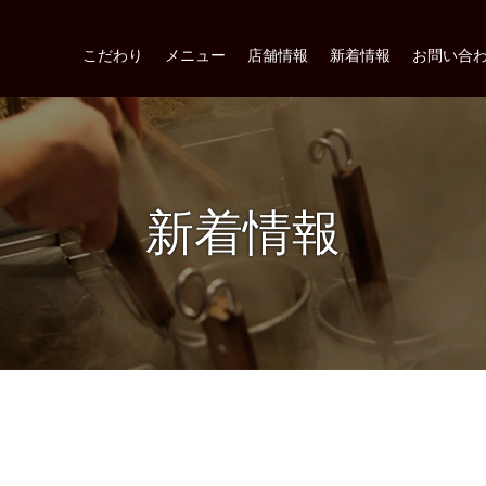
こだわり
メニュー
店舗情報
新着情報
お問い合
新着情報