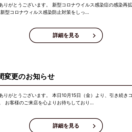
ありがとうございます。 新型コロナウイルス感染症の感染再
 新型コロナウィルス感染防止対策をしっ…
詳細を見る
間変更のお知らせ
りがとうございます。 本日10月15日（金）より、引き続き
。 お客様のご来店を心よりお待ちしており…
詳細を見る