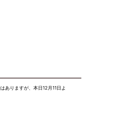
ありますが、本日12月11日よ