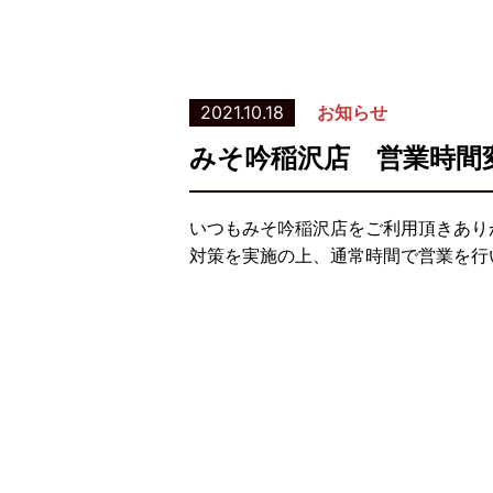
2021.10.18
お知らせ
みそ吟稲沢店 営業時間
いつもみそ吟稲沢店をご利用頂きありが
対策を実施の上、通常時間で営業を行