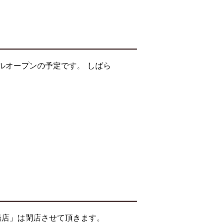
ルオープンの予定です。 しばら
橋店」は閉店させて頂きます。