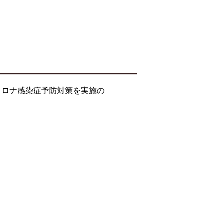
コロナ感染症予防対策を実施の