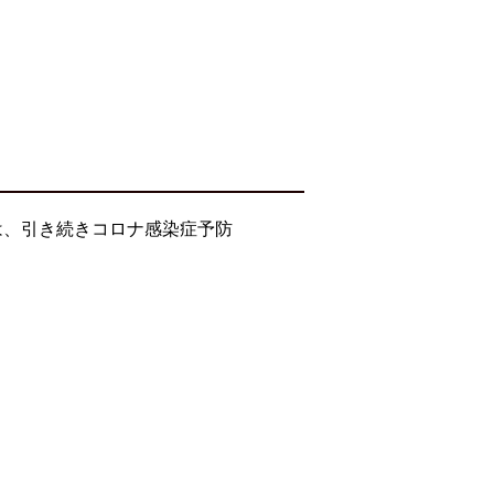
は、引き続きコロナ感染症予防