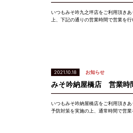
いつもみそ吟九之坪店をご利用頂きあり
上、下記の通りの営業時間で営業を行
2021.10.18
お知らせ
みそ吟納屋橋店 営業時
いつもみそ吟納屋橋店をご利用頂きあり
予防対策を実施の上、通常時間で営業