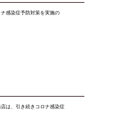
ロナ感染症予防対策を実施の
橋店は、引き続きコロナ感染症