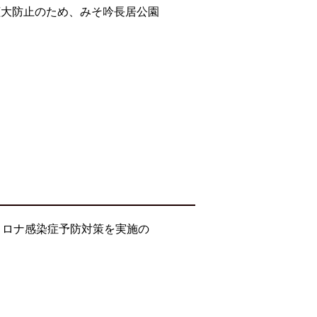
拡大防止のため、みそ吟長居公園
コロナ感染症予防対策を実施の