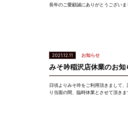
長年のご愛顧誠にありがとうございま
2021.12.11
お知らせ
みそ吟稲沢店休業のお知
日頃よりみそ吟をご利用頂きまして、誠
り当面の間、臨時休業とさせて頂きま