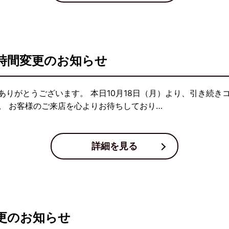
時間変更のお知らせ
りがとうございます。 本日10月18日（月）より、引き続き
。 お客様のご来店を心よりお待ちしており…
詳細を見る
更のお知らせ