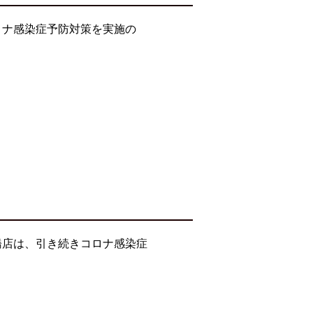
ロナ感染症予防対策を実施の
橋店は、引き続きコロナ感染症