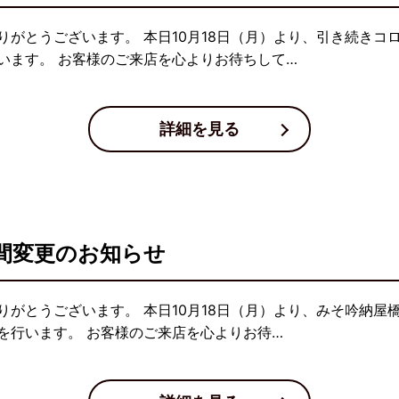
がとうございます。 本日10月18日（月）より、引き続きコ
います。 お客様のご来店を心よりお待ちして…
詳細を見る
間変更のお知らせ
がとうございます。 本日10月18日（月）より、みそ吟納屋
を行います。 お客様のご来店を心よりお待…