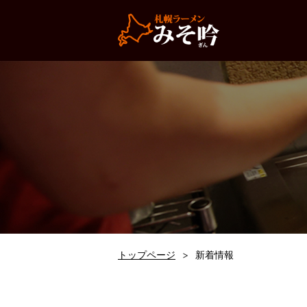
トップページ
新着情報