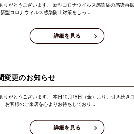
ありがとうございます。 新型コロナウイルス感染症の感染再
 新型コロナウィルス感染防止対策をしっ…
詳細を見る
間変更のお知らせ
りがとうございます。 本日10月15日（金）より、引き続き
。 お客様のご来店を心よりお待ちしており…
詳細を見る