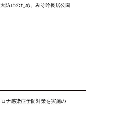
拡大防止のため、みそ吟長居公園
コロナ感染症予防対策を実施の