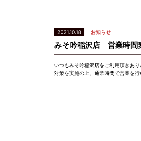
2021.10.18
お知らせ
みそ吟稲沢店 営業時間
いつもみそ吟稲沢店をご利用頂きありが
対策を実施の上、通常時間で営業を行