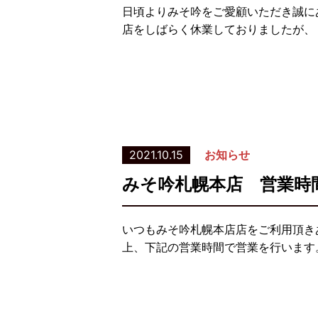
日頃よりみそ吟をご愛顧いただき誠に
店をしばらく休業しておりましたが、
2021.10.15
お知らせ
みそ吟札幌本店 営業時
いつもみそ吟札幌本店店をご利用頂きあ
上、下記の営業時間で営業を行います