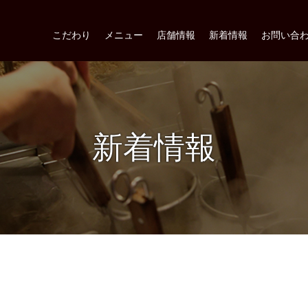
こだわり
メニュー
店舗情報
新着情報
お問い合
新着情報