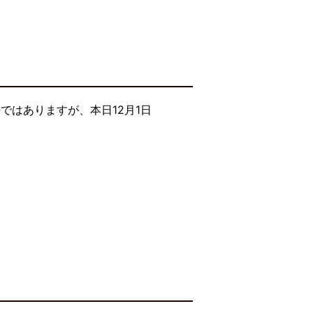
ではありますが、本日12月1日