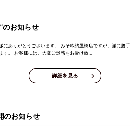
”のお知らせ
誠にありがとうございます。 みそ吟納屋橋店ですが、誠に勝手
ます。 お客様には、大変ご迷惑をお掛け致…
詳細を見る
開のお知らせ