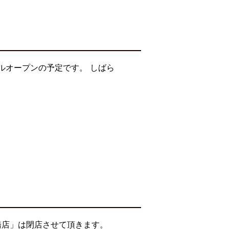
ルオープンの予定です。 しばら
橋店」は閉店させて頂きます。