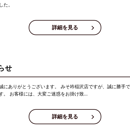
した。
詳細を見る
らせ
にありがとうございます。 みそ吟稲沢店ですが、誠に勝手では
す。 お客様には、大変ご迷惑をお掛け致…
詳細を見る