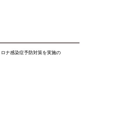
コロナ感染症予防対策を実施の