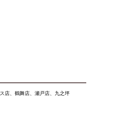
セス店、鶴舞店、瀬戸店、九之坪