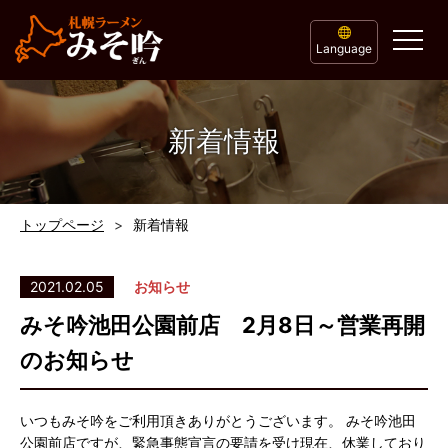
Language
新着情報
トップページ
新着情報
2021.02.05
お知らせ
みそ吟池田公園前店 2月8日～営業再開
のお知らせ
いつもみそ吟をご利用頂きありがとうございます。 みそ吟池田
公園前店ですが、緊急事態宣言の要請を受け現在、休業しており